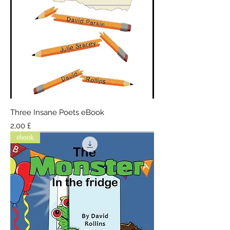
Three Insane Poets eBook
Τιμή
2,00 £
ebook