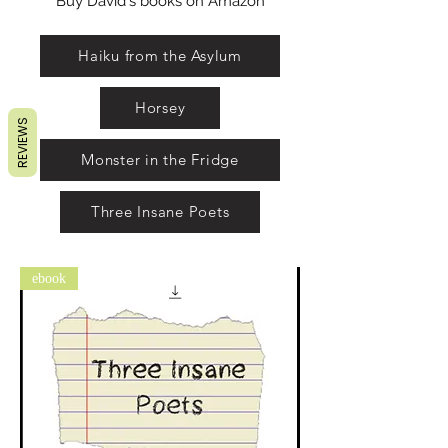
Buy David's books on Amazon
Haiku from the Asylum
Horsey
REVIEWS
Monster in the Fridge
Three Insane Poets
ebook