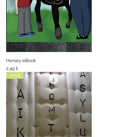
Horsey eBook
Τιμή
2,49 £
ebook