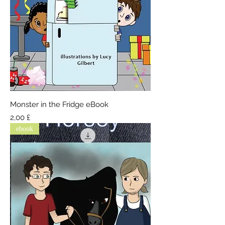
Monster in the Fridge eBook
Τιμή
2,00 £
ebook