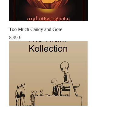
Too Much Candy and Gore
Τιμή
8,99 £
The Kram Kollection