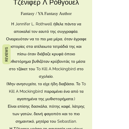
Τζένιφερ Λ Ρόθγουελ
Fantasy / YA Fantasy Author
Η Jennifer L. Rothwell ήθελε πάντα να
αποκαλεί τον εαυτό της συγγραφέα.
Ονειρευόταν να το πει μια μέρα, όταν έγραφε
ιστορίες στα ατέλειωτα τετράδιά της και
REVIEWS
πίσω όταν διάβαζε κρυφά όποιο
μυθιστόρημα βυθιζόταν κρύβοντάς το μέσα
στο τζάκετ του To Kill A Mockingbird στο
σχολείο.
(Μην ανησυχείτε, το είχε ήδη διαβάσει. Το To
Kill A Mockingbird παραμένει ένα από τα
αγαπημένα της μυθιστορήματα.)
Είναι επίσης δασκάλα, πότης καφέ, λάτρης
των γατών, δεινή φαγοπότι και το πιο
σημαντικό, μητέρα του Sebastian.
Η Τζένιφερ γράφει τη φαντασία για νέους