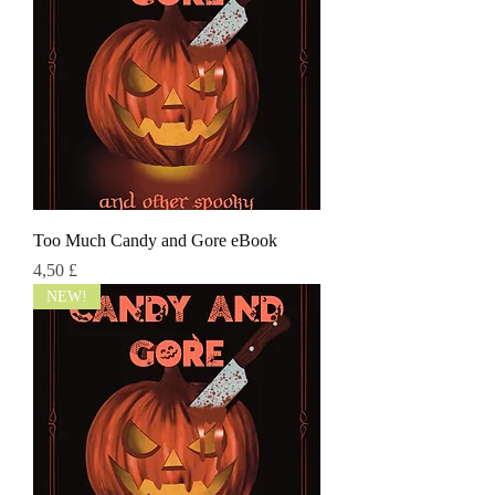
Too Much Candy and Gore eBook
Τιμή
4,50 £
NEW!