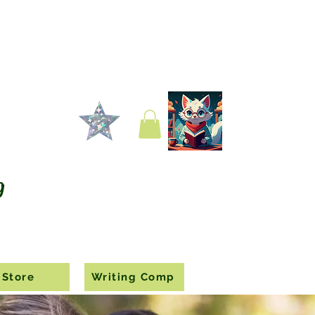
g
Store
Writing Comp