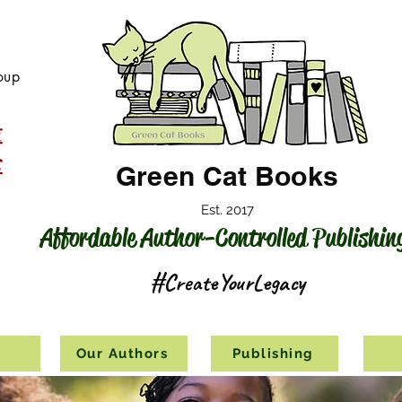
oup
Green Cat Books
Est. 2017
Affordable Author-Controlled Publishin
#CreateYourLegacy
s
Our Authors
Publishing