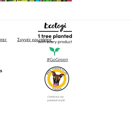
τες
Συχνές ερωτήσεις
#GoGreen
s
Check out our
pawesome pal