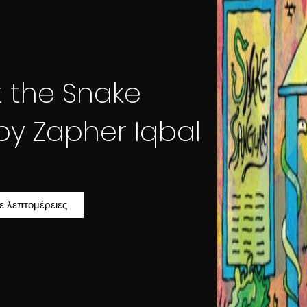
t the Snake
by Zapher Iqbal
τε λεπτομέρειες