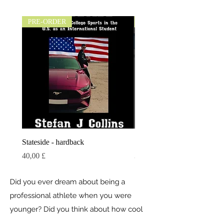
PRE-ORDER
PRE-ORDER
Stateside - hardback
Stateside
Τιμή
Τιμή
40,00 £
30,00 £
Did you ever dream about being a
professional athlete when you were
younger? Did you think about how cool