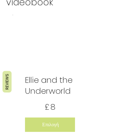
videobook
REVIEWS
Ellie and the
Underworld
8 £
£
8
Επιλογή