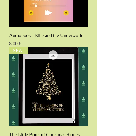
Audiobook - Ellie and the Underworld
Τιμή
8,00 £
NEW!
The Little Book of Christmas Stories