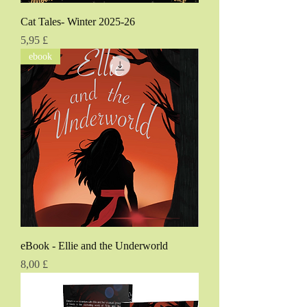
Cat Tales- Winter 2025-26
Τιμή
5,95 £
ebook
eBook - Ellie and the Underworld
Τιμή
8,00 £