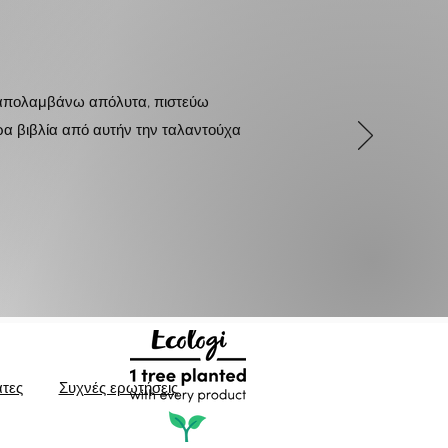
υ απολαμβάνω απόλυτα, πιστεύω
τερα βιβλία από αυτήν την ταλαντούχα
τες
Συχνές ερωτήσεις