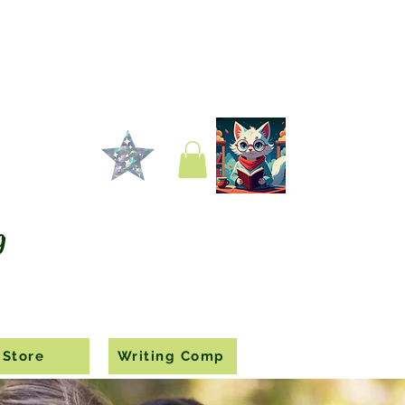
g
Store
Writing Comp