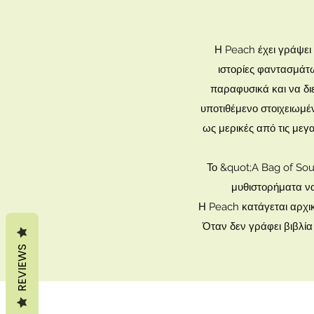
Η Peach έχει γράψει ι
ιστορίες φαντασμάτω
παραφυσικά και να δι
υποτιθέμενο στοιχειωμέν
ως μερικές από τις μεγ
Το &quot;A Bag of Sou
μυθιστορήματα να
Η Peach κατάγεται αρχικ
Όταν δεν γράφει βιβλία 
REVIEWS