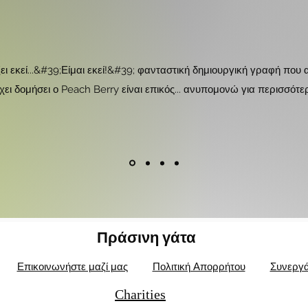
ι εκεί...&#39;Είμαι εκεί!&#39; φανταστική δημιουργική γραφή πο
 έχει δομήσει ο Peach Berry είναι επικός... ανυπομονώ για περισσό
Πράσινη γάτα
Επικοινωνήστε μαζί μας
Πολιτική Απορρήτου
Συνεργά
Charities