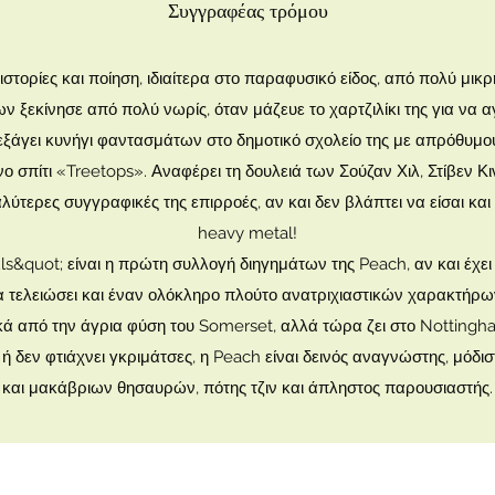
Συγγραφέας τρόμου
στορίες και ποίηση, ιδιαίτερα στο παραφυσικό είδος, από πολύ μικρή
ν ξεκίνησε από πολύ νωρίς, όταν μάζευε το χαρτζιλίκι της για να αγ
εξάγει κυνήγι φαντασμάτων στο δημοτικό σχολείο της με απρόθυμο
ο σπίτι «Treetops». Αναφέρει τη δουλειά των Σούζαν Χιλ, Στίβεν Κ
αλύτερες συγγραφικές της επιρροές, αν και δεν βλάπτει να είσαι κα
heavy metal!
ls&quot; είναι η πρώτη συλλογή διηγημάτων της Peach, αν και έχε
 τελειώσει και έναν ολόκληρο πλούτο ανατριχιαστικών χαρακτήρω
ά από την άγρια φύση του Somerset, αλλά τώρα ζει στο Nottingha
ή δεν φτιάχνει γκριμάτσες, η Peach είναι δεινός αναγνώστης, μόδι
και μακάβριων θησαυρών, πότης τζιν και άπληστος παρουσιαστής.