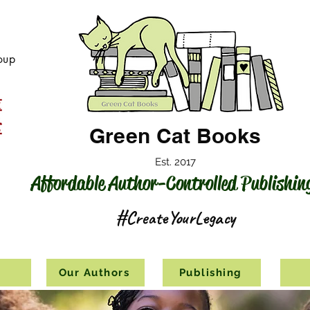
oup
Green Cat Books
Est. 2017
Affordable Author-Controlled Publishin
#CreateYourLegacy
s
Our Authors
Publishing