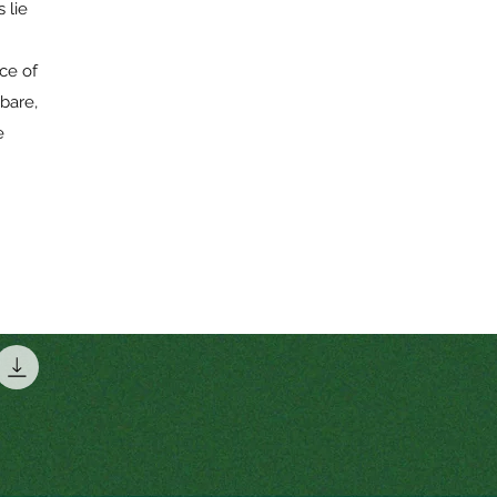
 lie
rce of
bare,
e