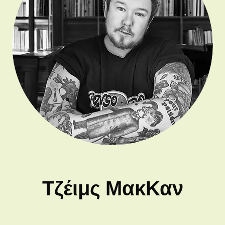
Τζέιμς ΜακΚαν