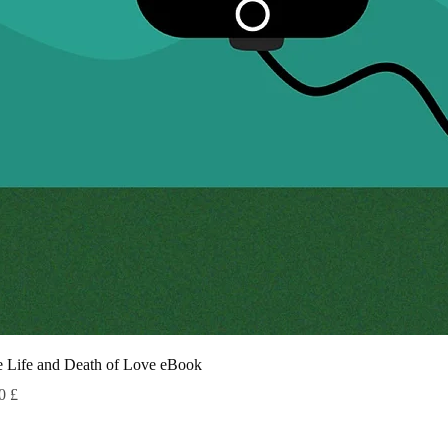
Γρήγορη 
 Life and Death of Love eBook
ή
0 £