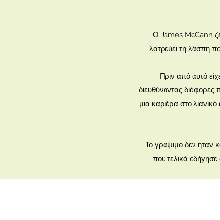
Ο James McCann ζει 
λατρεύει τη λάσπη π
Πριν από αυτό είχ
διευθύνοντας διάφορες π
μια καριέρα στο λιανικό
Το γράψιμο δεν ήταν κά
που τελικά οδήγησε 