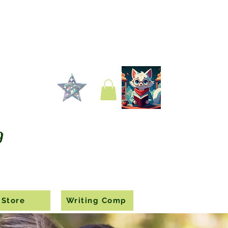
g
Store
Writing Comp