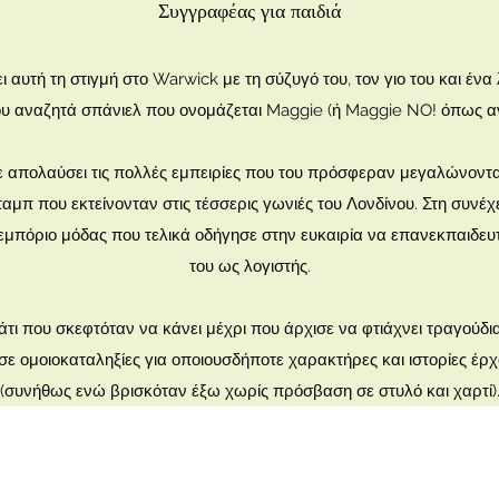
Συγγραφέας για παιδιά
αυτή τη στιγμή στο Warwick με τη σύζυγό του, τον γιο του και ένα
ου αναζητά σπάνιελ που ονομάζεται Maggie (ή Maggie NO! όπως αν
ε απολαύσει τις πολλές εμπειρίες που του πρόσφεραν μεγαλώνοντα
αμπ που εκτείνονταν στις τέσσερις γωνιές του Λονδίνου. Στη συνέ
 εμπόριο μόδας που τελικά οδήγησε στην ευκαιρία να επανεκπαιδευτ
του ως λογιστής.
τι που σκεφτόταν να κάνει μέχρι που άρχισε να φτιάχνει τραγούδια γ
σε ομοιοκαταληξίες για οποιουσδήποτε χαρακτήρες και ιστορίες έρ
(συνήθως ενώ βρισκόταν έξω χωρίς πρόσβαση σε στυλό και χαρτί)