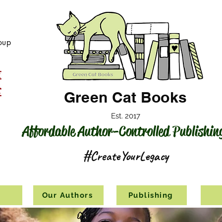
oup
Green Cat Books
Est. 2017
Affordable Author-Controlled Publishin
#CreateYourLegacy
s
Our Authors
Publishing