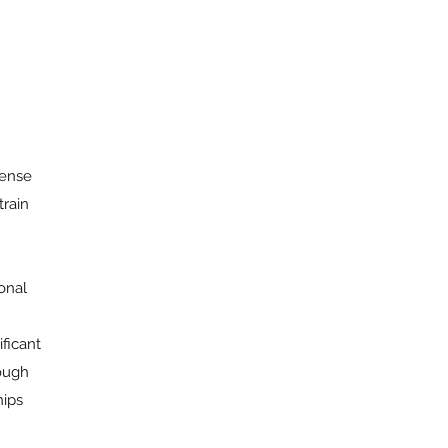
tense
train
onal
ficant
rough
hips