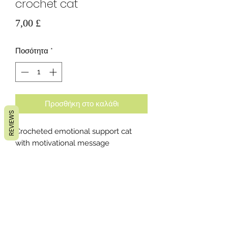
crochet cat
Τιμή
7,00 £
Ποσότητα
*
Προσθήκη στο καλάθι
REVIEWS
Crocheted emotional support cat
with motivational message