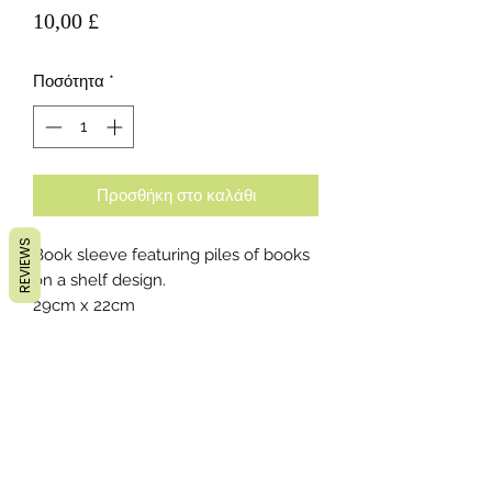
Τιμή
10,00 £
Ποσότητα
*
Προσθήκη στο καλάθι
REVIEWS
Book sleeve featuring piles of books
on a shelf design.
29cm x 22cm