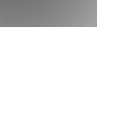
अनुग्रह के लिए एक समय
&quot;मध्ययुगीन फ़्रांस की एक झलक के साथ एक पूरी तरह
से मनोरंजक, अच्छी तरह से लिखी गई कहानी। संबंधित पात्र
और एक एचईए आप और क्या चाहते हैं?&quot;
~ पिक्सी