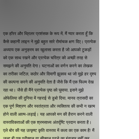
एक हॉरर और थ्रिलर प्रशंसक के रूप में, मैं प्यार करता हूँ कि
कैसे कहानी लाइन ने मुझे बहुत सारे रोमांचक क्षण दिए। प्रत्येक
अध्याय एक अनुक्रम का खुलासा करता है जो आपको टुकड़ों
को एक साथ रखने और प्रत्येक चरित्र को अच्छी तरह से
समझने की अनुमति देगा। घटनाओं का वर्णन करने का लेखक
का तरीका जटिल, कठोर और दिमागी झुकाव था जो मुझे हर दृश्य
की कल्पना करने की अनुमति देता है जैसे कि मैं एक फिल्म देख
रहा था। जैसे ही मैंने प्रत्येक पृष्ठ को घुमाया, इसने मुझे
ओफेलिया की दुनिया में गहराई से डुबो दिया, मानव त्रासदी का
एक पूर्ण मिश्रण और स्वतंत्रता और व्यक्तित्व की कभी न खत्म
होने वाली आत्म-लड़ाई। यह आपको मन की हैरान करने वाली
वास्तविकताओं की एक श्रमसाध्य अंतर्दृष्टि प्रदान करता है।
एले बोर की यह उत्कृष्ट कृति वास्तव में कला का एक काम है! मैं
जल्द ही एक प्रीक्वल या सीक्वल पढ़ने का इंतजार नहीं कर