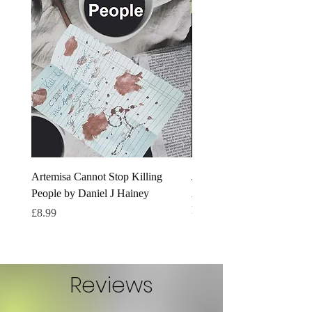
LGBTQ+
Artemisa Cannot Stop Killing
Joining G.U.A.R.D - The
People by Daniel J Hainey
Adventures of Maddie and 
Book One Daniel J Hainey
मूल्य
£8.99
मूल्य
£8.99
Reviews