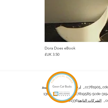
Dora Does eBook
السعر
_cc781905_cde
ارجع إلى الصفحة الرئيسية
136bad5cf58d_ _cc7819585-5cde-319
_cc
الشركات التابعة
bbc01336