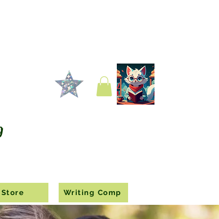
g
Store
Writing Comp