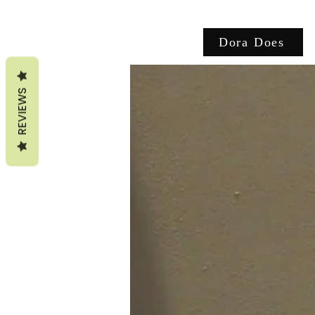
Dora Does
REVIEWS
NEW!