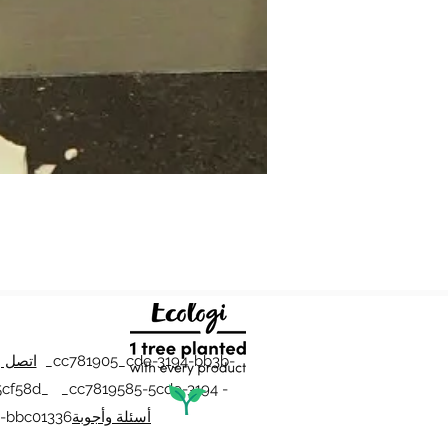
_cc781905_cde-3194-bb3b-
اتصل ب
cf58d_ _cc7819585-5cde-3194 -
أسئلة وأجوبة
-bbc01336