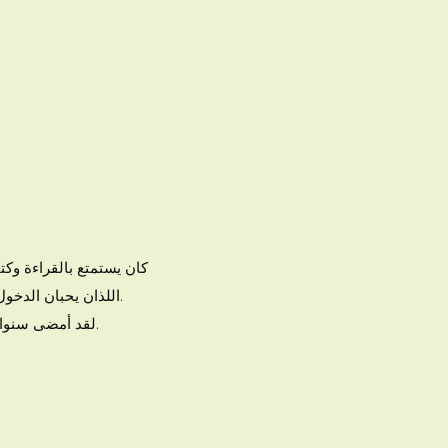
كان يستمتع بالقراءة وكت
خاص به. وجد نيل أكبر إلهام له في بناته ؛ Amberleigh و Lilliana ، اللذان يحبان الدخول في كتاب جيد بقدر ما يحب.
لقد أمضى سنوات عديدة في العمل في بيئات تعليمية مختلفة وتمتع بمساعدة الأطفال على تعلم حب الأدب.