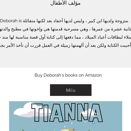
مؤلف الأطفال
Debora متزوجة ولديها ابن كبير ، وليس لديها أحفاد بعد لكنها متفائلة.
انية عشرة من عمرها ، وهي مسرحية قدمتها هي وإخوتها في مطبخ والدتهم. كا
حببت الكتابة ولكن بعد أن ألهمتها زميلة في العمل قررت أن تأخذ الأمر بجد
Buy Deborah's books on Amazon
Milo