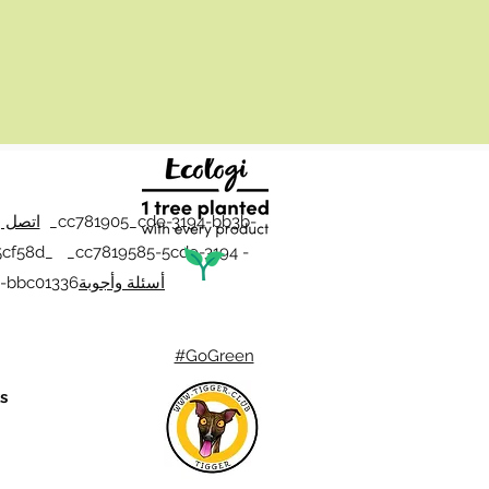
_cc781905_cde-3194-bb3b-
اتصل ب
cf58d_ _cc7819585-5cde-3194 -
أسئلة وأجوبة
-bbc01336
#GoGreen
s