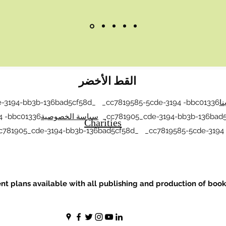
القط الأخضر
نا
-3194-bb3b-136bad5cf58d_ _cc7819585-5cde-3194 -bbc01336
_cc781905_cde-3194-bb3b-136bad5
سياسة الخصوصية
4 -bbc01336
Charities
781905_cde-3194-bb3b-136bad5cf58d_ _cc7819585-5cde-3194 
t plans available with all publishing and production of book