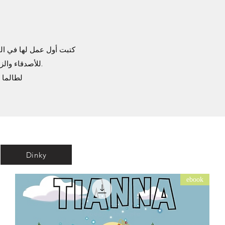
h is
كتبت أول عمل لها في الث
للأصدقاء والزملاء لبطاقات أعياد الميلاد ، مما دفعها إلى كتابة أول قصة مناسبة لها منذ حوالي 15 عامًا.
لطالما أ
Dinky
ebook