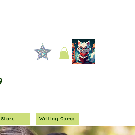
g
Store
Writing Comp