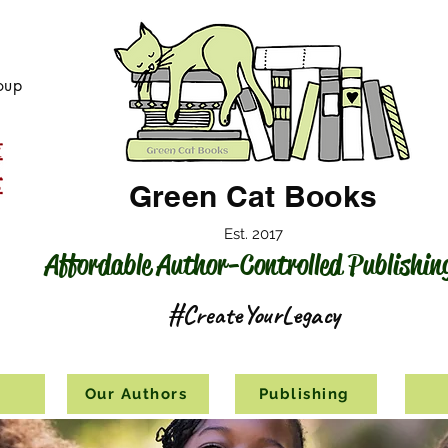
oup
Green Cat Books
Est. 2017
Affordable Author-Controlled Publishin
#CreateYourLegacy
s
Our Authors
Publishing