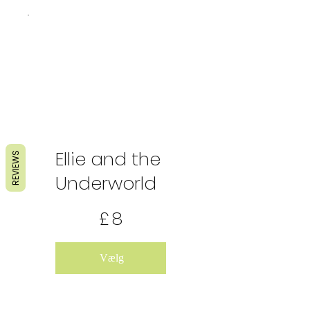
Ellie and the
REVIEWS
Underworld
8 £
£
8
Vælg