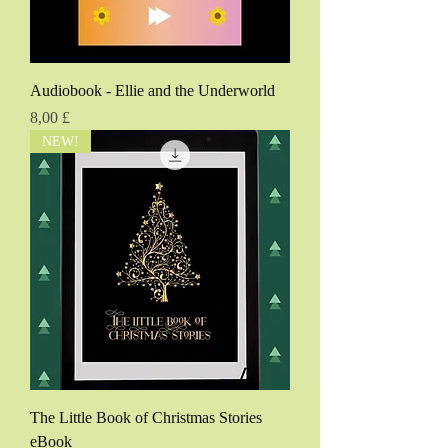
Audiobook - Ellie and the Underworld
Pris
8,00 £
NEW!
The Little Book of Christmas Stories
eBook