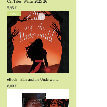
Cat Tales- Winter 2025-26
Pris
5,95 £
ebook
eBook - Ellie and the Underworld
Pris
8,00 £