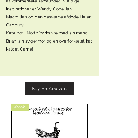
at kommentere samfundet. Nutidige
inspirationer er Wendy Cope, Ian
Macmillan og den desværre afdøde Helen
Cadbury.
Kate bor i North Yorkshire med sin mand
Brian, sin svigermor og en overforkælet kat
kaldet Carrie!
Buy on Amazon
ebook