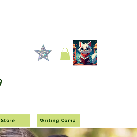
g
Store
Writing Comp