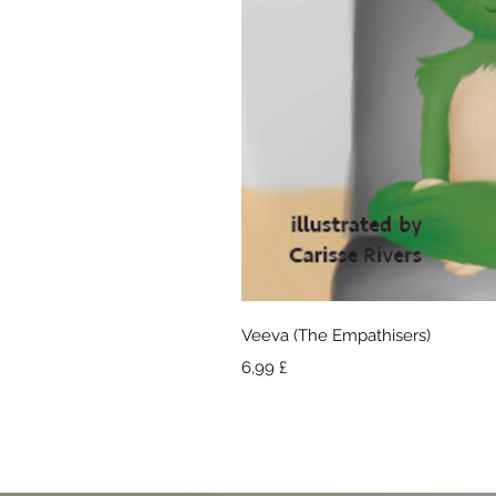
Hurtigv
Veeva (The Empathisers)
Pris
6,99 £