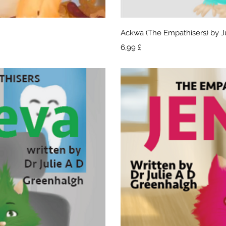
isning
Hurti
Ackwa (The Empathisers) by J
Pris
6,99 £