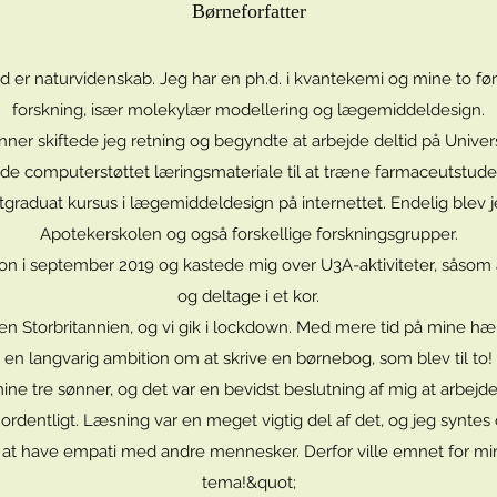
Børneforfatter
 er naturvidenskab. Jeg har en ph.d. i kvantekemi og mine to før
forskning, især molekylær modellering og lægemiddeldesign.
ønner skiftede jeg retning og begyndte at arbejde deltid på Unive
ede computerstøttet læringsmateriale til at træne farmaceutstude
stgraduat kursus i lægemiddeldesign på internettet. Endelig blev 
Apotekerskolen og også forskellige forskningsgrupper.
ion i september 2019 og kastede mig over U3A-aktiviteter, såsom 
og deltage i et kor.
n Storbritannien, og vi gik i lockdown. Med mere tid på mine hæ
en langvarig ambition om at skrive en børnebog, som blev til to!
ine tre sønner, og det var en bevidst beslutning af mig at arbejde
 ordentligt. Læsning var en meget vigtig del af det, og jeg syntes
 at have empati med andre mennesker. Derfor ville emnet for min
tema!&quot;