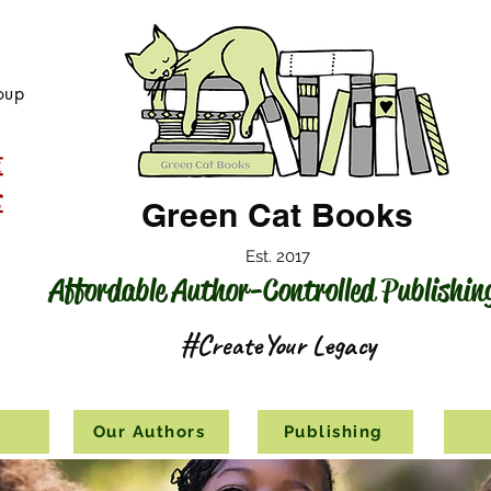
oup
Green Cat Books
Est. 2017
Affordable Author-Controlled Publishin
#CreateYour Legacy
s
Our Authors
Publishing