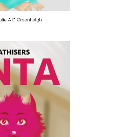
gvisning
ulie A D Greenhalgh