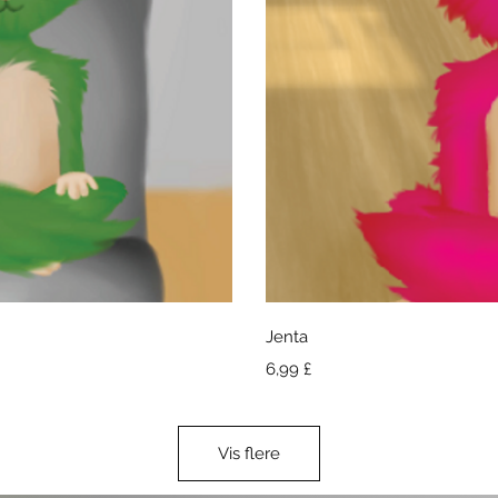
isning
Hurti
Jenta
Pris
6,99 £
Vis flere