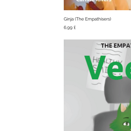
Hurtigv
Ginja (The Empathisers)
Pris
6,99 £