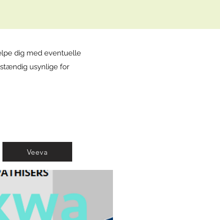
jælpe dig med eventuelle
stændig usynlige for
Veeva