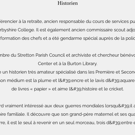
Historien
rencier à la retraite, ancien responsable du cours de services p
yshire College. Il est également ancien commissaire scout adjoin
formation des chefs et a été gendarme spécial auprès de la polic
mbre du Stretton Parish Council et archiviste et chercheur bénév
Center et à la Burton Library.
 un historien très amateur spécialisé dans les Première et Seco
 son médium est la plume et l&#39;encre et le lavis d&#39;aquarel
de livres « papier » et aime l&#39;histoire et le cricket.
rd vraiment intéressé aux deux guerres mondiales lorsqu&#39;il
ire familiale. Il découvre que son grand-père maternel et ses qua
e, il est le seul à revenir en un seul morceau, trois d&#39;entre