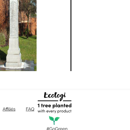
Affiliés
FAQ
#GoGreen