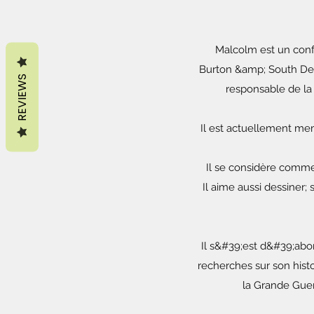
Malcolm est un confé
Burton &amp; South Derb
REVIEWS
responsable de la 
Il est actuellement me
Il se considère comme
Il aime aussi dessiner;
Il s&#39;est d&#39;abo
recherches sur son histo
la Grande Guerr