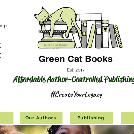
oup
Green Cat Books
Est. 2017
Affordable Author-Controlled Publishin
#CreateYourLegacy
s
Our Authors
Publishing