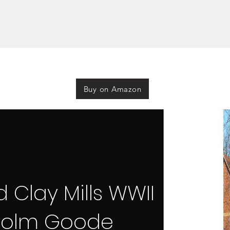
Buy on Amazon
 Clay Mills WWII
colm Goode