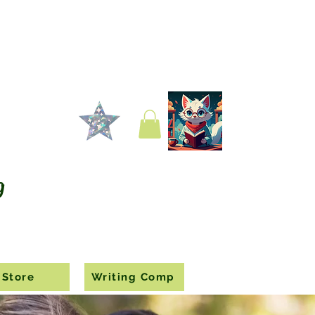
g
Store
Writing Comp