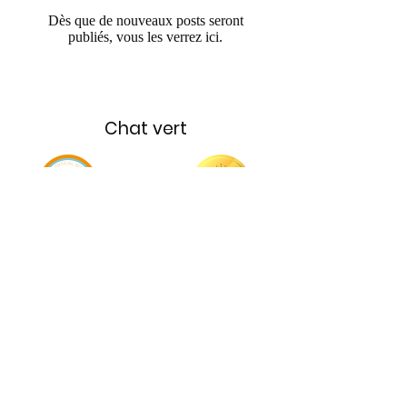
Dès que de nouveaux posts seront
publiés, vous les verrez ici.
Chat vert
Retour à la page d&#39;accueil
Nous
contacter
Politique de confidentialité
Charities
Affiliés
FAQ
Payment plans available with all