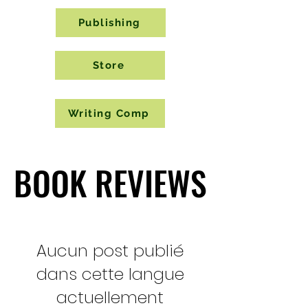
Publishing
Store
Writing Comp
BOOK REVIEWS
BOOK REVIEWS
Aucun post publié
dans cette langue
actuellement