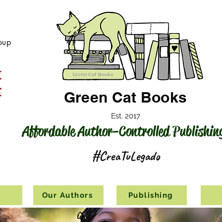
oup
Green Cat Books
Est. 2017
Affordable Author-Controlled Publishin
#CreaTuLegado
s
Our Authors
Publishing