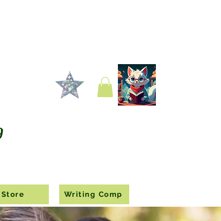
g
Store
Writing Comp