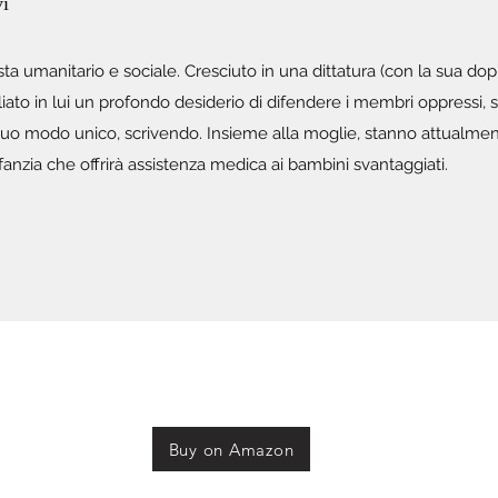
vi
ista umanitario e sociale. Cresciuto in una dittatura (con la sua d
gliato in lui un profondo desiderio di difendere i membri oppressi, s
l suo modo unico, scrivendo. Insieme alla moglie, stanno attualme
anzia che offrirà assistenza medica ai bambini svantaggiati.
Buy on Amazon