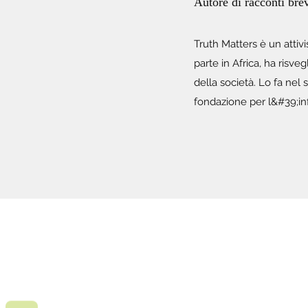
Autore di racconti bre
Truth Matters è un attiv
parte in Africa, ha risve
della società. Lo fa ne
fondazione per l&#39;inf