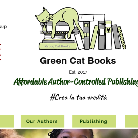
oup
Green Cat Books
Est. 2017
Affordable Author-Controlled Publishin
#Crea la tua eredità
s
Our Authors
Publishing