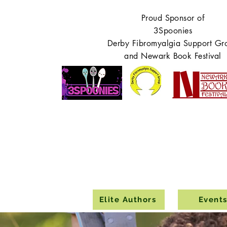
Proud Sponsor of
3Spoonies
Derby Fibromyalgia Support Gr
and Newark Book Festival
Elite Authors
Event