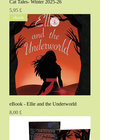
Cat Tales- Winter 2025-26
Pris
5,95 £
ebook
eBook - Ellie and the Underworld
Pris
8,00 £