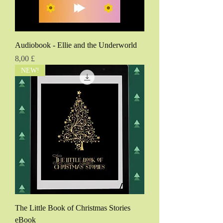
Audiobook - Ellie and the Underworld
Pris
8,00 £
NEW!
The Little Book of Christmas Stories
eBook