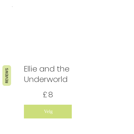
Ellie and the
REVIEWS
Underworld
8 £
£
8
Velg