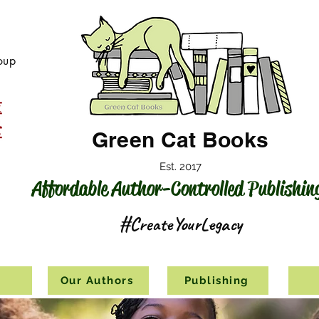
oup
Green Cat Books
Est. 2017
Affordable Author-Controlled Publishin
#CreateYourLegacy
s
Our Authors
Publishing