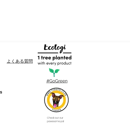
よくある質問
#GoGreen
s
Check out our
pawesome pal