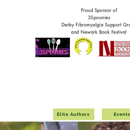
Proud Sponsor of
3Spoonies
Derby Fibromyalgia Support Gr
and Newark Book Festival
Elite Authors
Event