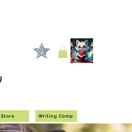
g
Store
Writing Comp