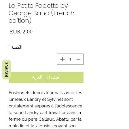
La Petite Fadette by
George Sand (French
edition)
السع
الكمية
*
REVIEWS
أضِف إلى العربة
Fusionnels depuis leur naissance, les
jumeaux Landry et Sylvinet sont
brutalement séparés à l'adolescence,
lorsque Landry part travailler dans la
ferme du père Caillaux. Abattu par la
maladie et la jalousie, croyant son