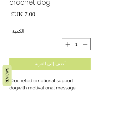
crochet dog
السع
الكمية
*
أضِف إلى العربة
REVIEWS
Crocheted emotional support
dogwith motivational message