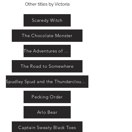
Other titles by Victoria
Scaredy Witch
The Chocolate Monster
The Adventures of Spudley Spud
The Road to Somewhere
Spudley Spud and the Thundercloud of Doom
Pecking Order
Arlo Bear
Captain Sweaty Black Toes