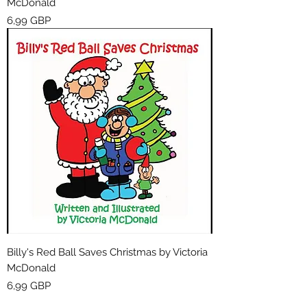
McDonald
Cena
6,99 GBP
Billy's Red Ball Saves Christmas by Victoria
McDonald
Cena
6,99 GBP