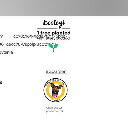
ami
_cc781905-5cde-3194-bb3b-
36_decc78
Współpracownicy
ytania
#GoGreen
s
Check out our
pawesome pal