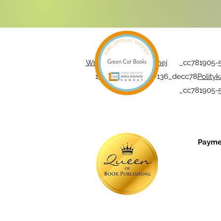
Wróć do strony głównej
_cc781905-5cd
136bad5cf58d-5b-136_decc78
Polity
_cc781905-
Paymen