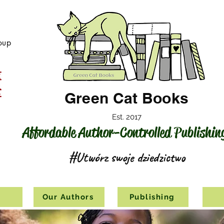
oup
Green Cat Books
Est. 2017
Affordable Author-Controlled Publishin
#Utwórz swoje dziedzictwo
s
Our Authors
Publishing