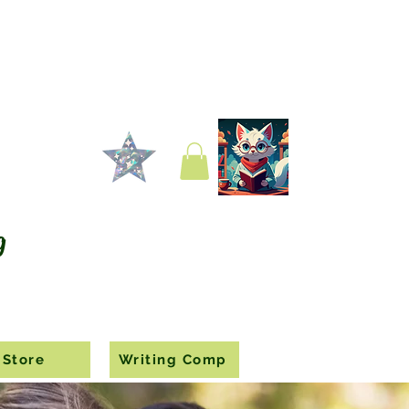
g
Store
Writing Comp