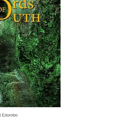
dgląd
 Eziorobo