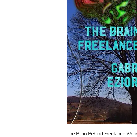
Podg
The Brain Behind Freelance Writi