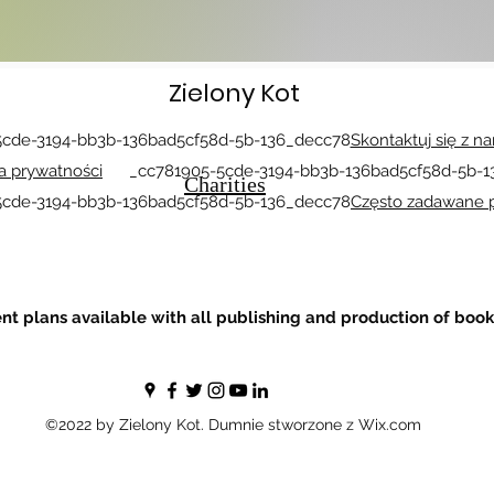
Zielony Kot
e-3194-bb3b-136bad5cf58d-5b-136_decc78
Skontaktuj się z n
ka prywatności
_cc781905-5cde-3194-bb3b-136bad5cf58d-5b-1
Charities
5cde-3194-bb3b-136bad5cf58d-5b-136_decc78
Często zadawane p
t plans available with all publishing and production of book
©2022 by Zielony Kot. Dumnie stworzone z Wix.com