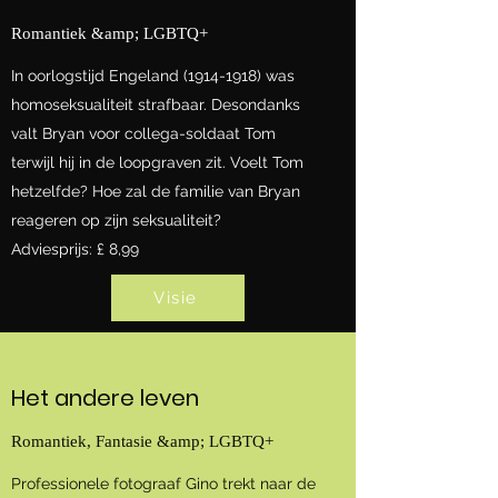
Romantiek &amp; LGBTQ+
In oorlogstijd Engeland
(1914-1918)
was
homoseksualiteit strafbaar. Desondanks
valt Bryan voor collega-soldaat Tom
terwijl hij in de loopgraven zit. Voelt Tom
hetzelfde? Hoe zal de familie van Bryan
reageren op zijn seksualiteit?
Adviesprijs: £ 8,99
Visie
Het andere leven
Romantiek, Fantasie &amp; LGBTQ+
Professionele fotograaf Gino trekt naar de