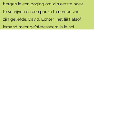
bergen in een poging om zijn eerste boek
te schrijven en een pauze te nemen van
zijn geliefde, David. Echter,. het lijkt alsof
iemand meer geïnteresseerd is in het
schrijven van zijn boek dan hij, waardoor
het woord ghostwriter een geheel nieuwe
betekenis krijgt.
Adviesprijs: £ 8,99
Visie