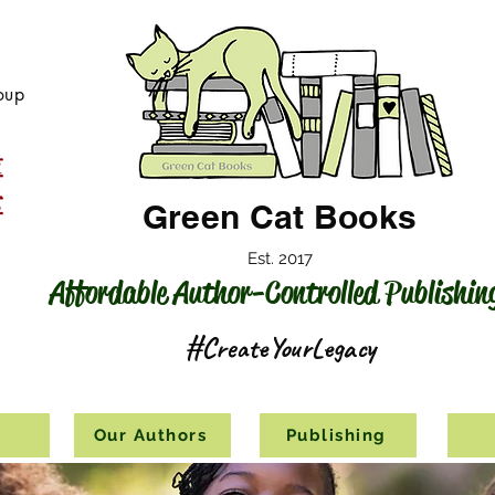
oup
Green Cat Books
Est. 2017
Affordable Author-Controlled Publishin
#CreateYourLegacy
s
Our Authors
Publishing