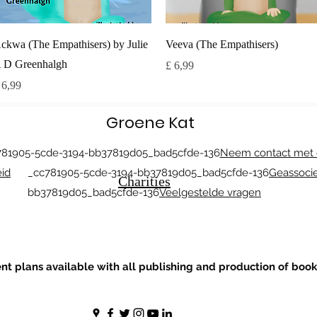
Snel overzicht
Snel overzicht
ckwa (The Empathisers) by Julie
Veeva (The Empathisers)
 D Greenhalgh
Prijs
£ 6,99
ijs
 6,99
Groene Kat
905-5cde-3194-bb37819d05_bad5cfde-136
Neem contact met 
eid
_cc781905-5cde-3194-bb37819d05_bad5cfde-136
Geassoci
Charities
bb37819d05_bad5cfde-136
Veelgestelde vragen
t plans available with all publishing and production of book