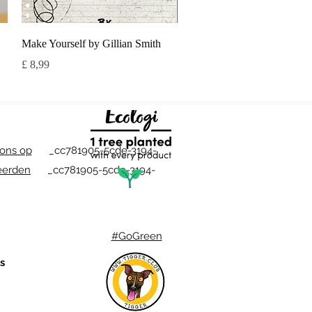
Snel overzicht
Make Yourself by Gillian Smith
Prijs
£ 8,99
ons op
_cc781905-5cde-3194-
eerden
_cc781905-5cde-3194-
#GoGreen
s