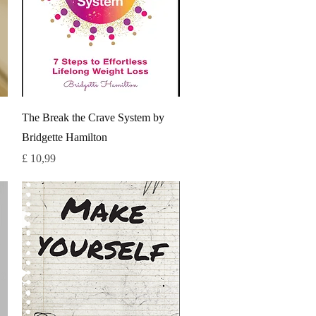
Snel overzicht
The Break the Crave System by
Bridgette Hamilton
Prijs
£ 10,99