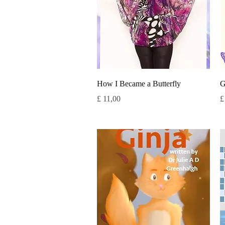
Snel overzicht
How I Became a Butterfly
G
Prijs
Pr
£ 11,00
£