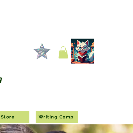
g
Store
Writing Comp