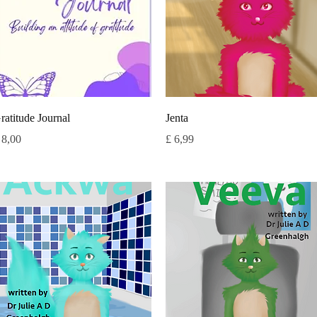
Snel overzicht
Snel overzicht
ratitude Journal
Jenta
ijs
Prijs
 8,00
£ 6,99