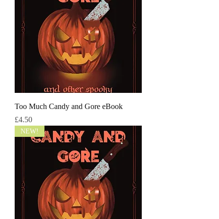
Too Much Candy and Gore eBook
価格
£4.50
NEW!