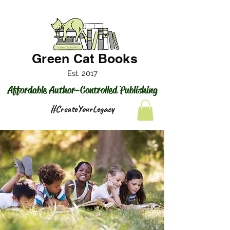
Green Cat Books
Est. 2017
Affordable Author-Controlled Publishing
#CreateYourLegacy