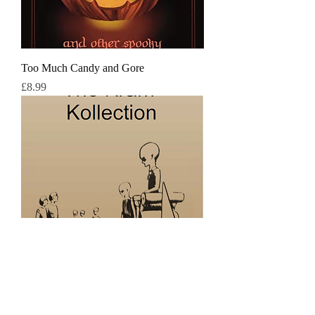
Too Much Candy and Gore
価格
£8.99
The Kram Kollection