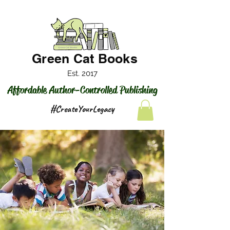
Green Cat Books
Est. 2017
Affordable Author-Controlled Publishing
#CreateYourLegacy