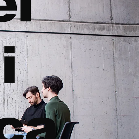
el
i
eca