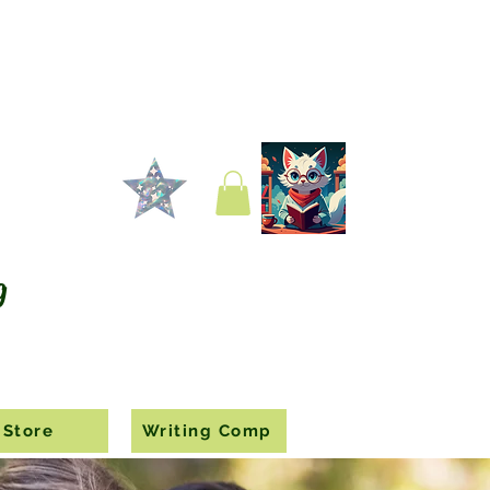
g
Store
Writing Comp