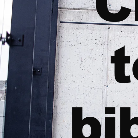
C
t
bi