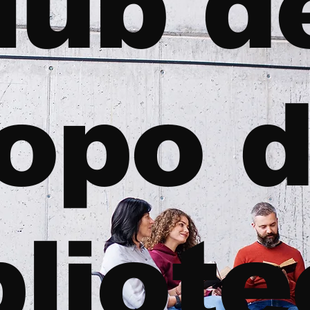
lub d
opo d
bliot