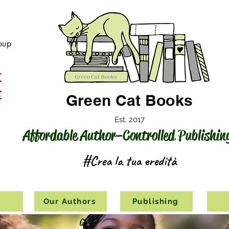
oup
Green Cat Books
Est. 2017
Affordable Author-Controlled Publishin
#Crea la tua eredità
s
Our Authors
Publishing