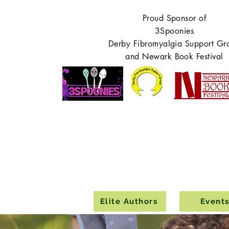
Proud Sponsor of
3Spoonies
Derby Fibromyalgia Support Gr
and Newark Book Festival
Elite Authors
Event