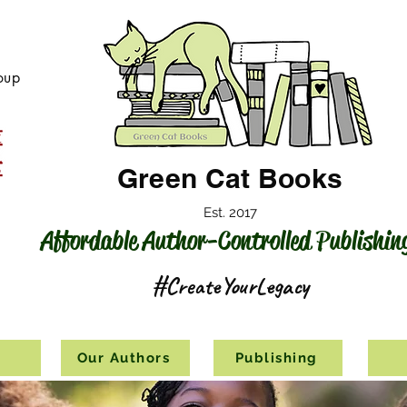
oup
Green Cat Books
Est. 2017
Affordable Author-Controlled Publishin
#CreateYourLegacy
s
Our Authors
Publishing