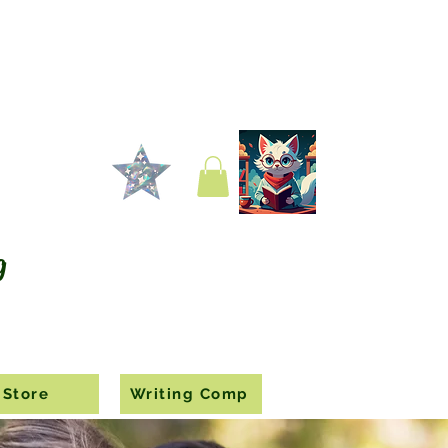
g
Store
Writing Comp