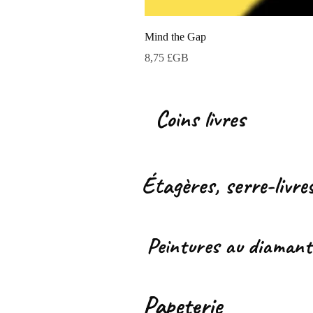
Mind the Gap
Prix
8,75 £GB
Coins livres
Étagères, serre-livres
Peintures au diamant
Papeterie