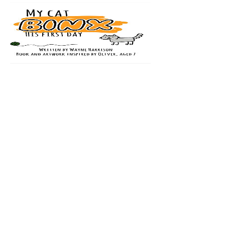
My Cat
Binx
Preis
5,99£
Grüne Katze