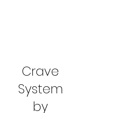
The
Break the
Crave
Our bestseller
System
by