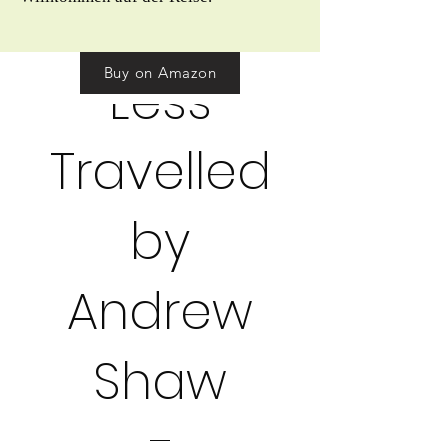
A Road
Buy on Amazon
Less
Travelled
by
Andrew
Shaw